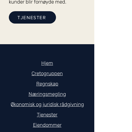
kunder blir fornøyde med.
TJENESTER
Hjem​
Cretogruppen
Regnskap
Næringsmegling
Økonomisk og juridisk rådgivning
Tjenester
Eiendommer